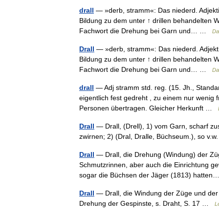
drall
— »derb, stramm«: Das niederd. Adjektiv 
Bildung zu dem unter ↑ drillen behandelten Wo
Fachwort die Drehung bei Garn und… …
Da
Drall
— »derb, stramm«: Das niederd. Adjektiv 
Bildung zu dem unter ↑ drillen behandelten Wo
Fachwort die Drehung bei Garn und… …
Da
drall
— Adj stramm std. reg. (15. Jh., Stand
eigentlich fest gedreht , zu einem nur wenig
Personen übertragen. Gleicher Herkunft …
Drall
— Drall, (Drell), 1) vom Garn, scharf 
zwirnen; 2) (Dral, Dralle, Büchseum.), so v
Drall
— Drall, die Drehung (Windung) der Züg
Schmutzrinnen, aber auch die Einrichtung g
sogar die Büchsen der Jäger (1813) hatt
Drall
— Drall, die Windung der Züge und der 
Drehung der Gespinste, s. Draht, S. 17 …
L