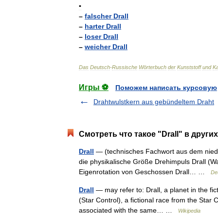
▪
–
falscher
Drall
–
harter
Drall
–
loser
Drall
–
weicher
Drall
Das
Deutsch
-
Russische
Wörterbuch
der
Kunststoff
und
K
Игры ⚽
Поможем написать курсовую
Drahtwulstkern aus gebündeltem Draht
Смотреть что такое "Drall" в други
Drall
— (technisches Fachwort aus dem niederd
die physikalische Größe Drehimpuls Drall (
Eigenrotation von Geschossen Drall… …
De
Drall
— may refer to: Drall, a planet in the fic
(Star Control), a fictional race from the Star
associated with the same… …
Wikipedia