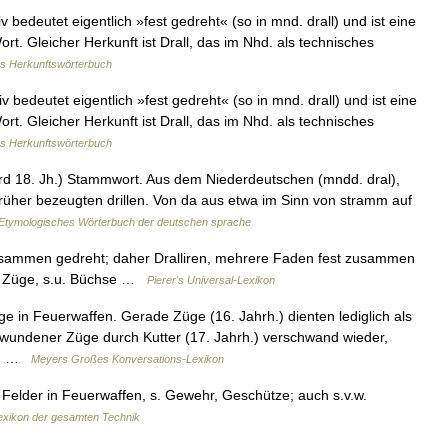
bedeutet eigentlich »fest gedreht« (so in mnd. drall) und ist eine
rt. Gleicher Herkunft ist Drall, das im Nhd. als technisches
s Herkunftswörterbuch
bedeutet eigentlich »fest gedreht« (so in mnd. drall) und ist eine
rt. Gleicher Herkunft ist Drall, das im Nhd. als technisches
s Herkunftswörterbuch
ard 18. Jh.) Stammwort. Aus dem Niederdeutschen (mndd. dral),
 früher bezeugten drillen. Von da aus etwa im Sinn von stramm auf
Etymologisches Wörterbuch der deutschen sprache
zusammen gedreht; daher Dralliren, mehrere Faden fest zusammen
.w. Züge, s.u. Büchse …
Pierer's Universal-Lexikon
e in Feuerwaffen. Gerade Züge (16. Jahrh.) dienten lediglich als
ewundener Züge durch Kutter (17. Jahrh.) verschwand wieder,
en… …
Meyers Großes Konversations-Lexikon
Felder in Feuerwaffen, s. Gewehr, Geschütze; auch s.v.w.
exikon der gesamten Technik